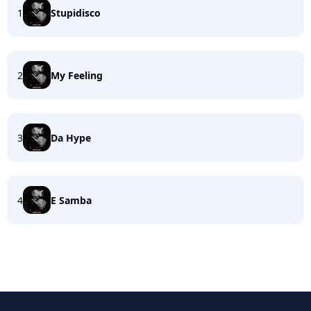
1
Stupidisco
2
My Feeling
3
Da Hype
4
E Samba