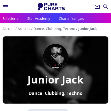
menu
newsletter
search
Billetterie
Star Academy
Charts français
Accueil
/
Artistes
/
Dance, Clubbing, Techno
/
Junior Jack
Junior Jack
Dance, Clubbing, Techno