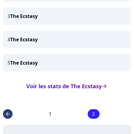
3
The Ecstasy
4
The Ecstasy
5
The Ecstasy
Voir les stats de The Ecstasy
arrow_right
1
2
arrow_left