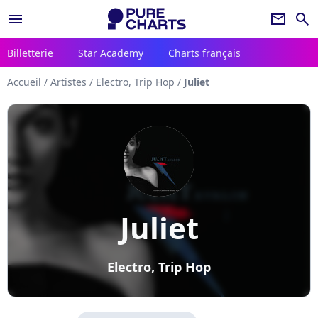
menu
newsletter
search
Billetterie
Star Academy
Charts français
Accueil
/
Artistes
/
Electro, Trip Hop
/
Juliet
Juliet
Electro, Trip Hop