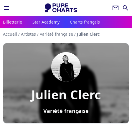
menu
newsletter
search
Billetterie
Star Academy
Charts français
Accueil
/
Artistes
/
Variété française
/
Julien Clerc
Julien Clerc
Variété française