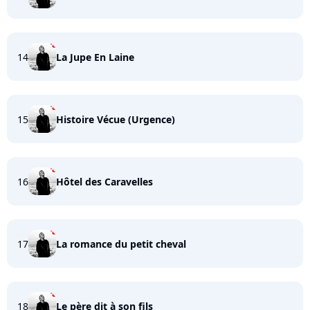
14
La Jupe En Laine
15
Histoire Vécue (Urgence)
16
Hôtel des Caravelles
17
La romance du petit cheval
18
Le père dit à son fils