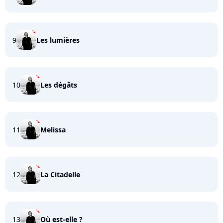
9
Les lumières
10
Les dégâts
11
Melissa
12
La Citadelle
13
Où est-elle ?