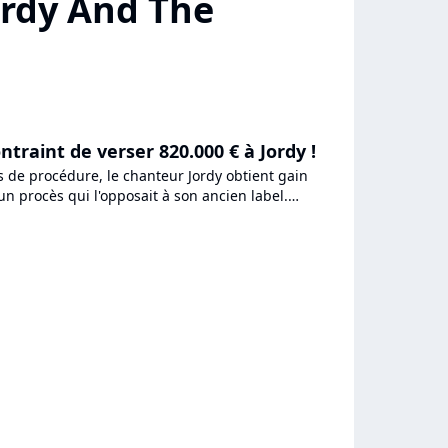
ordy And The
traint de verser 820.000 € à Jordy !
 de procédure, le chanteur Jordy obtient gain
un procès qui l'opposait à son ancien label.
r va percevoir...