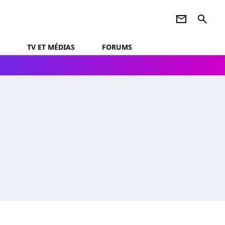
newsletter
search
TV ET MÉDIAS
FORUMS