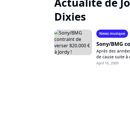
Actualité de J
Dixies
News musique
Sony/BMG con
Après des années
de cause suite à 
L'ex-bébé chanteu
April 16, 2009