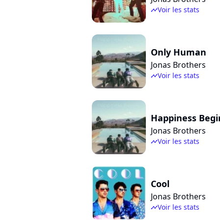
Voir les stats
timeline
Only Human
Jonas Brothers
Voir les stats
timeline
Happiness Begi
Jonas Brothers
Voir les stats
timeline
Cool
Jonas Brothers
Voir les stats
timeline