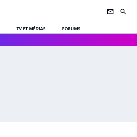
newsletter
search
TV ET MÉDIAS
FORUMS