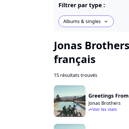
Filtrer par type :
Albums & singles
chevron_bot
Jonas Brothers
français
15 résultats trouvés
Greetings Fro
Jonas Brothers
Voir les stats
timeline