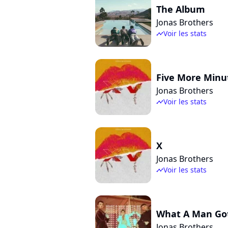
The Album
Jonas Brothers
Voir les stats
timeline
Five More Minu
Jonas Brothers
Voir les stats
timeline
X
Jonas Brothers
Voir les stats
timeline
What A Man Go
Jonas Brothers