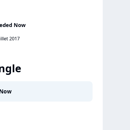
eeded Now
illet 2017
ingle
 Now