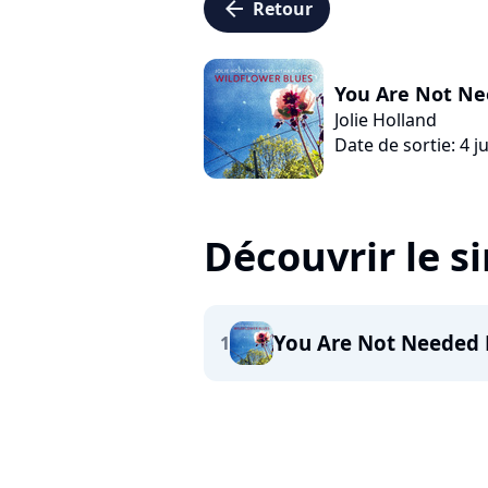
arrow_left
Retour
You Are Not N
Jolie Holland
Date de sortie: 4 ju
Découvrir le s
You Are Not Needed
1