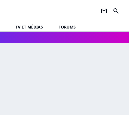
newsletter
search
TV ET MÉDIAS
FORUMS