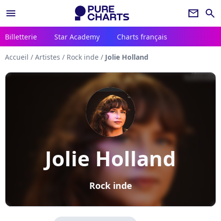
menu
newsletter
search
Billetterie
Star Academy
Charts français
Accueil
/
Artistes
/
Rock inde
/
Jolie Holland
Jolie Holland
Rock inde