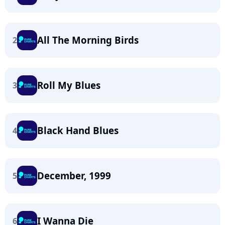
All The Morning Birds
2
Roll My Blues
3
Black Hand Blues
4
December, 1999
5
I Wanna Die
6