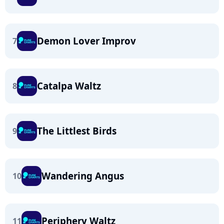
Demon Lover Improv
7
Catalpa Waltz
8
The Littlest Birds
9
Wandering Angus
10
Periphery Waltz
11