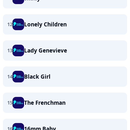
Lonely Children
12
Lady Genevieve
13
Black Girl
14
The Frenchman
15
16mm Baby
16