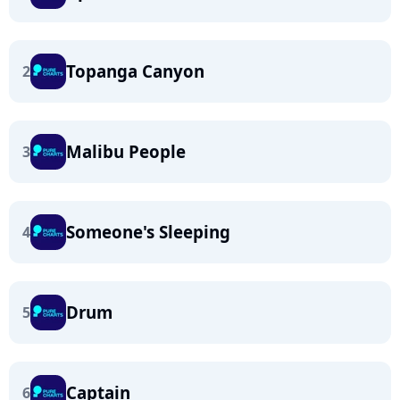
Topanga Canyon
2
Malibu People
3
Someone's Sleeping
4
Drum
5
Captain
6