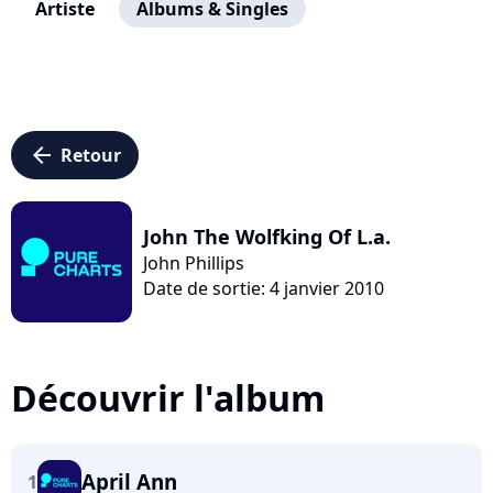
Artiste
Albums & Singles
arrow_left
Retour
John The Wolfking Of L.a.
John Phillips
Date de sortie: 4 janvier 2010
Découvrir l'album
April Ann
1