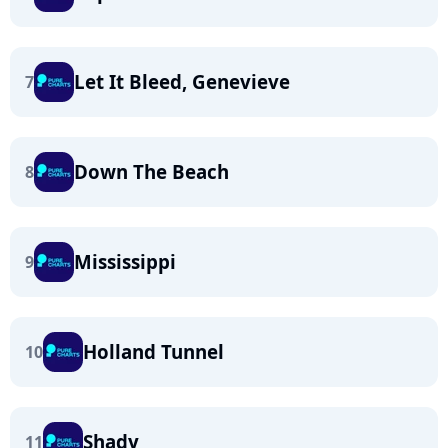
Let It Bleed, Genevieve
7
Down The Beach
8
Mississippi
9
Holland Tunnel
10
Shady
11