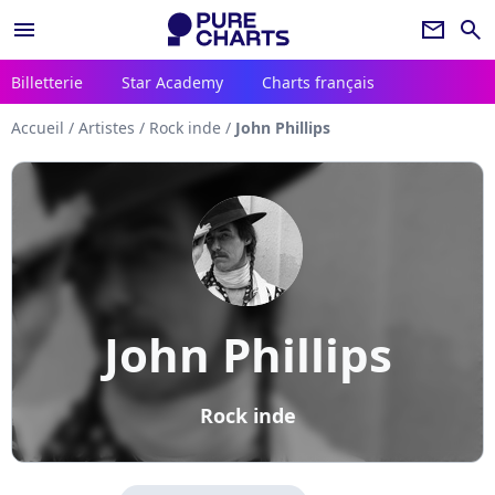
menu
newsletter
search
Billetterie
Star Academy
Charts français
Accueil
/
Artistes
/
Rock inde
/
John Phillips
John Phillips
Rock inde