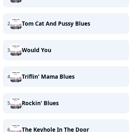
Tom Cat And Pussy Blues
2
Would You
3
Triflin' Mama Blues
4
Rockin' Blues
5
The Keyhole In The Door
6