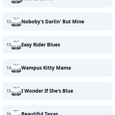
Noboby's Darlin' But Mine
12
Easy Rider Blues
13
Wampus Kitty Mama
14
I Wonder If She's Blue
15
Beautiful Texas
16