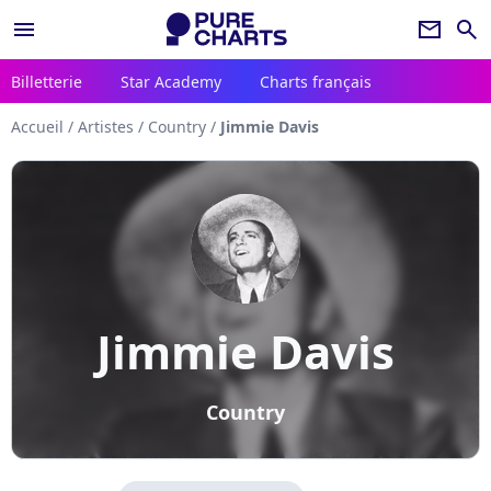
menu
newsletter
search
Billetterie
Star Academy
Charts français
Accueil
/
Artistes
/
Country
/
Jimmie Davis
Jimmie Davis
Country