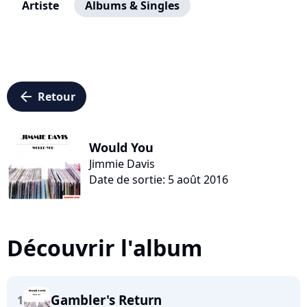
Artiste
Albums & Singles
arrow_left
Retour
Would You
Jimmie Davis
Date de sortie: 5 août 2016
Découvrir l'album
Gambler's Return
1