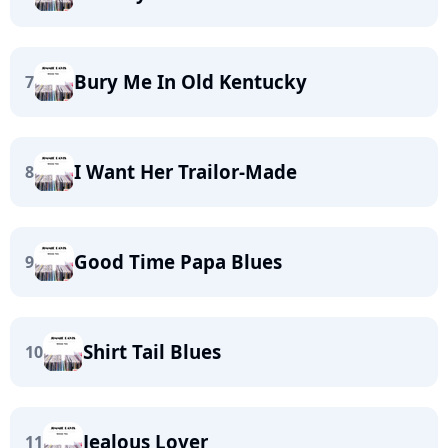
Bury Me In Old Kentucky
7
I Want Her Trailor-Made
8
Good Time Papa Blues
9
Shirt Tail Blues
10
Jealous Lover
11