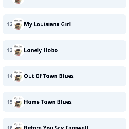
My Louisiana Girl
12
Lonely Hobo
13
Out Of Town Blues
14
Home Town Blues
15
Before You Say Farewell
16