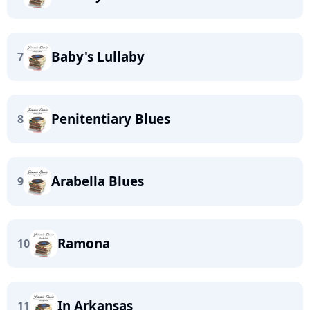
Baby's Lullaby
7
Penitentiary Blues
8
Arabella Blues
9
Ramona
10
In Arkansas
11