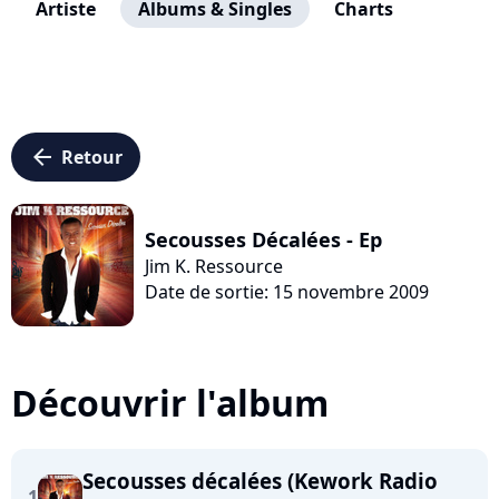
Artiste
Albums & Singles
Charts
arrow_left
Retour
Secousses Décalées - Ep
Jim K. Ressource
Date de sortie: 15 novembre 2009
Découvrir l'album
Secousses décalées (Kework Radio
1