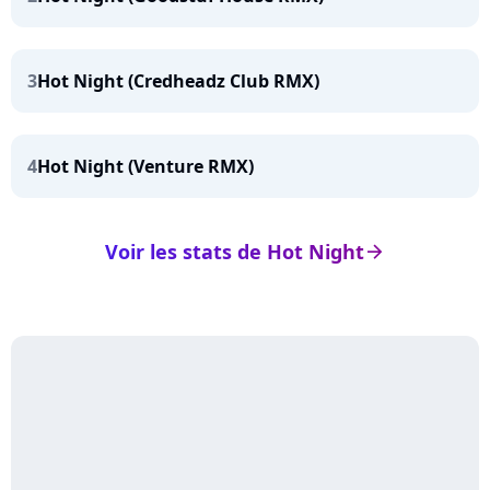
3
Hot Night (Credheadz Club RMX)
4
Hot Night (Venture RMX)
Voir les stats de Hot Night
arrow_right