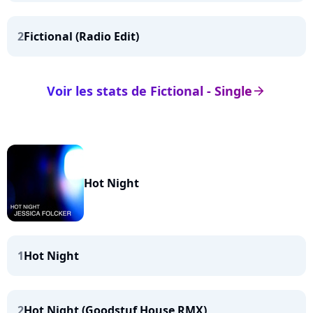
2
Fictional (Radio Edit)
Voir les stats de Fictional - Single
arrow_right
Hot Night
1
Hot Night
2
Hot Night (Goodstuf House RMX)