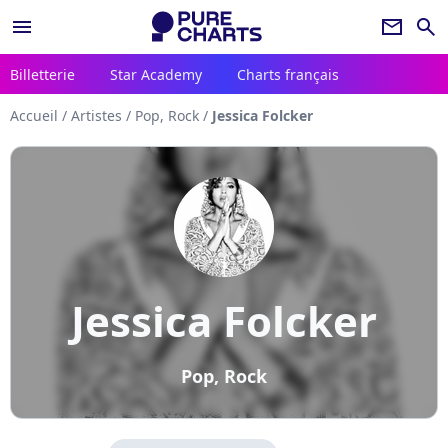
menu
newsletter
search
Billetterie
Star Academy
Charts français
Accueil
/
Artistes
/
Pop, Rock
/
Jessica Folcker
Jessica Folcker
Pop, Rock