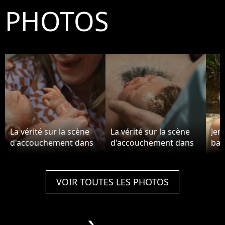
PHOTOS
La vérité sur la scène
La vérité sur la scène
Jen
d'accouchement dans
d'accouchement dans
bai
Office Romance
Office Romance
Gol
Ro
VOIR TOUTES LES PHOTOS