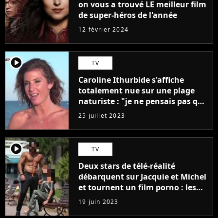
on vous a trouvé LE meilleur film
de super-héros de l'année
12 février 2024
player2
TV
Caroline Ithurbide s'affiche
totalement nue sur une plage
naturiste : "je ne pensais pas que
j'arriverais à le faire..."
25 juillet 2023
player2
TV
Deux stars de télé-réalité
débarquent sur Jacquie et Michel
et tournent un film porno : les
premières images du tournage
19 juin 2023
(exclu)