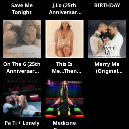
Save Me
J.Lo (25th
BIRTHDAY
Tonight
Anniversary
Edition)
On The 6 (25th
This Is
Marry Me
Anniversary
Me...Then
(Original
Edition)
(20th
Motion
Anniversary
Picture
Edition)
Soundtrack)
Pa Ti + Lonely
Medicine