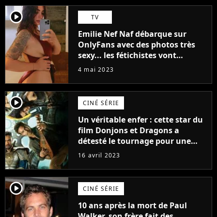
player2
TV
Emilie Nef Naf débarque sur
OnlyFans avec des photos très
sexy... les fétichistes vont
prendre leur pied !
4 mai 2023
player2
CINÉ SÉRIE
Un véritable enfer : cette star du
film Donjons et Dragons a
détesté le tournage pour une
raison très spéciale
16 avril 2023
player2
CINÉ SÉRIE
10 ans après la mort de Paul
Walker, son frère fait des