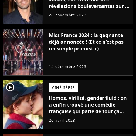
révélations bouleversantes sur la
réaction des acteurs de Fast and
26 novembre 2023
Furious
Miss France 2024 : la gagnante
déjà annoncée ! (Et ce n'est pas
un simple pronostic)
14 décembre 2023
player2
CINÉ SÉRIE
Homos, virilité, gender fluid : on
a enfin trouvé une comédie
française qui parle de tout ça
sans être super ringarde
20 avril 2023