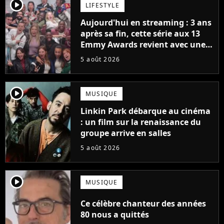
player2
LIFESTYLE
Aujourd'hui en streaming : 3 ans
après sa fin, cette série aux 13
Emmy Awards revient avec une
suite... totalement différente
5 août 2026
player2
MUSIQUE
Linkin Park débarque au cinéma
: un film sur la renaissance du
groupe arrive en salles
5 août 2026
player2
MUSIQUE
Ce célèbre chanteur des années
80 nous a quittés