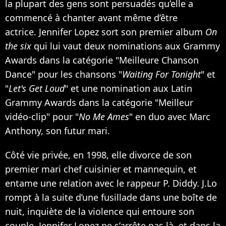
la plupart des gens sont persuadés qu’elle a
commencé à chanter avant même d’être
actrice. Jennifer Lopez sort son premier album
On
the six
qui lui vaut deux nominations aux Grammy
Awards dans la catégorie "Meilleure Chanson
Dance" pour les chansons "
Waiting For Tonight
" et
"
Let's Get Loud
" et une nomination aux Latin
Grammy Awards dans la catégorie "Meilleur
vidéo-clip" pour "
No Me Ames
" en duo avec
Marc
Anthony
, son futur mari.
Côté vie privée, en 1998, elle divorce de son
premier mari chef cuisinier et mannequin, et
entame une relation avec le rappeur
P. Diddy
. J.Lo
rompt à la suite d’une fusillade dans une boîte de
nuit, inquiète de la violence qui entoure son
couple. Jennifer Lopez ne s’arrête pas là, et dans la