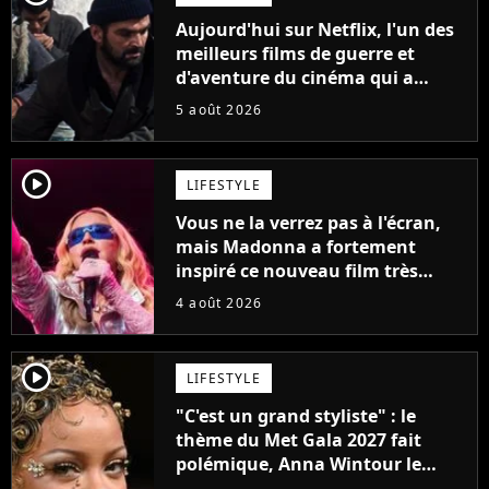
Aujourd'hui sur Netflix, l'un des
meilleurs films de guerre et
d'aventure du cinéma qui a
connu un succès retentissant à
5 août 2026
son époque
player2
LIFESTYLE
Vous ne la verrez pas à l'écran,
mais Madonna a fortement
inspiré ce nouveau film très
attendu
4 août 2026
player2
LIFESTYLE
"C'est un grand styliste" : le
thème du Met Gala 2027 fait
polémique, Anna Wintour le
défend