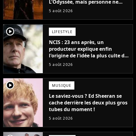
L'Odyssée, mais personne ne
veut lui donner de rôle au
5 août 2026
cinéma
player2
LIFESTYLE
NCIS : 23 ans après, un
producteur explique enfin
l'origine de l'idée la plus culte de
la série (et on ne parle pas du
5 août 2026
bateau)
player2
MUSIQUE
Le saviez-vous ? Ed Sheeran se
cache derrière les deux plus gros
tubes du moment !
5 août 2026