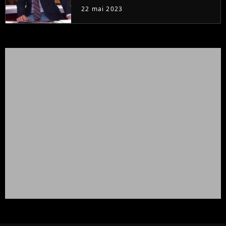
à la rentrée
22 mai 2023