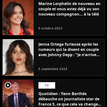
Marine Lorphelin de nouveau en
couple et vous aviez déjà vu son
nouveau compagnon... à la télé
9 octobre 2023
Jenna Ortega furieuse après les
rumeurs qui la disent en couple
avec Johnny Depp : "Je n'arrive
même pas..."
5 septembre 2023
player2
TV
Quotidien : Yann Barthès
débauche un journaliste star de
France 5, ce que cela va changer