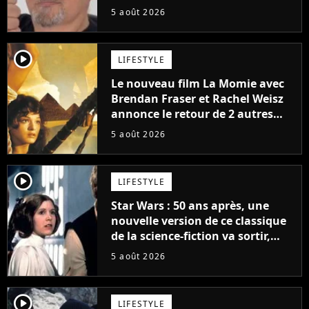
5 août 2026
player2
LIFESTYLE
Le nouveau film La Momie avec
Brendan Fraser et Rachel Weisz
annonce le retour de 2 autres
personnages emblématiques de
5 août 2026
la saga
player2
LIFESTYLE
Star Wars : 50 ans après, une
nouvelle version de ce classique
de la science-fiction va sortir,
mais on ne la verra jamais en
5 août 2026
France
player2
LIFESTYLE