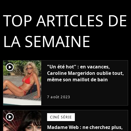
TOP ARTICLES DE
LA SEMAINE
player2
"Un été hot" : en vacances,
Caroline Margeridon oublie tout,
même son maillot de bain
7 août 2023
player2
CINÉ SÉRIE
Madame Web : ne cherchez plus,