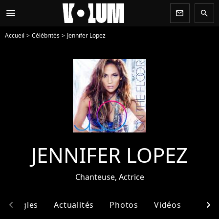
menu
newsletter
search
Accueil
Célébrités
Jennifer Lopez
JENNIFER LOPEZ
Chanteuse, Actrice
chevron_left
chevron_right
& Singles
Actualités
Photos
Vidéos
Ento