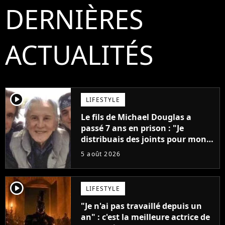
DERNIÈRES
ACTUALITÉS
player2
LIFESTYLE
Le fils de Michael Douglas a
passé 7 ans en prison : "Je
distribuais des joints pour mon
père"
5 août 2026
player2
LIFESTYLE
"Je n'ai pas travaillé depuis un
an" : c'est la meilleure actrice de