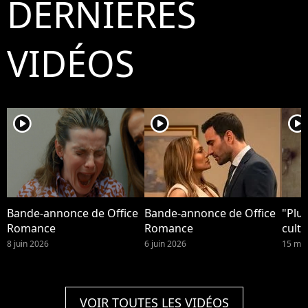
DERNIÈRES
VIDÉOS
player2
player2
player2
Bande-annonce de Office
Bande-annonce de Office
"Plus
Romance
Romance
culte
8 juin 2026
6 juin 2026
15 mai
VOIR TOUTES LES VIDÉOS