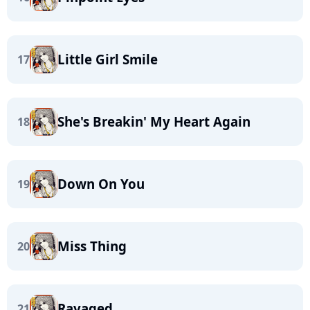
Little Girl Smile
17
She's Breakin' My Heart Again
18
Down On You
19
Miss Thing
20
Ravaged
21