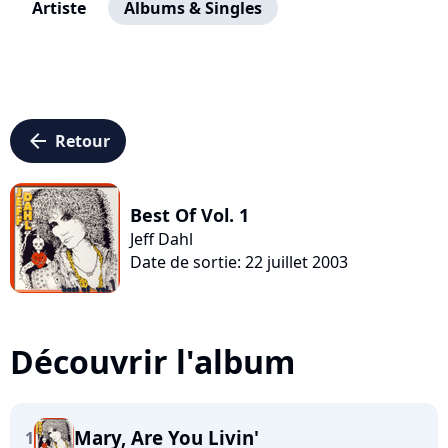
Artiste
Albums & Singles
arrow_left
Retour
Best Of Vol. 1
Jeff Dahl
Date de sortie: 22 juillet 2003
Découvrir l'album
Mary, Are You Livin'
1