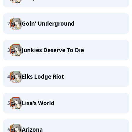
Goin' Underground
2
Junkies Deserve To Die
3
Elks Lodge Riot
4
Lisa's World
5
Arizona
6