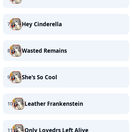
Hey Cinderella
7
Wasted Remains
8
She's So Cool
9
Leather Frankenstein
10
Only Lovedrs Left Alive
11