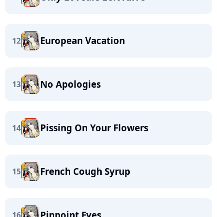
European Vacation
12
No Apologies
13
Pissing On Your Flowers
14
French Cough Syrup
15
Pinpoint Eyes
16