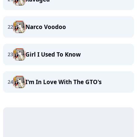
Narco Voodoo
22
Girl I Used To Know
23
I'm In Love With The GTO's
24