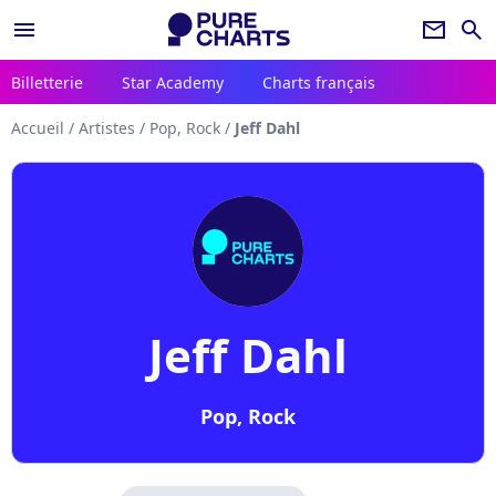
menu
newsletter
search
Billetterie
Star Academy
Charts français
Accueil
/
Artistes
/
Pop, Rock
/
Jeff Dahl
Jeff Dahl
Pop, Rock