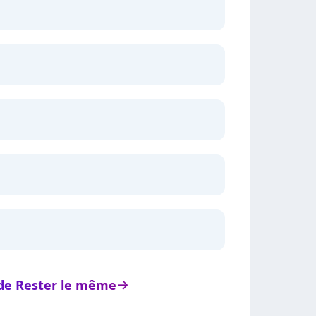
s de Rester le même
arrow_right