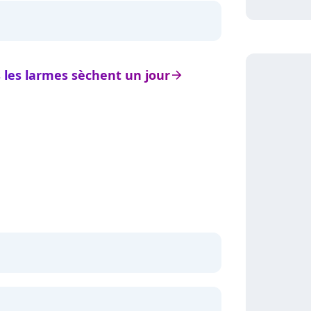
s les larmes sèchent un jour
arrow_right