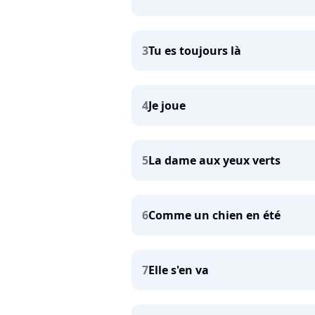
3
Tu es toujours là
4
Je joue
5
La dame aux yeux verts
6
Comme un chien en été
7
Elle s'en va