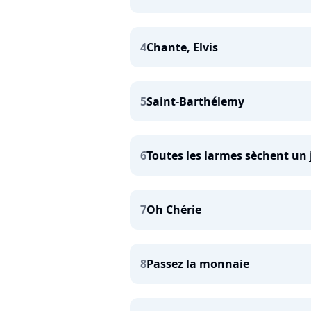
4
Chante, Elvis
5
Saint-Barthélemy
6
Toutes les larmes sèchent un 
7
Oh Chérie
8
Passez la monnaie