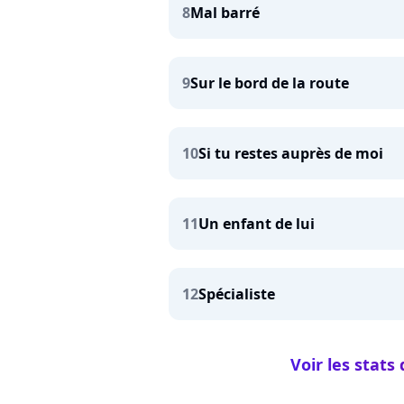
8
Mal barré
9
Sur le bord de la route
10
Si tu restes auprès de moi
11
Un enfant de lui
12
Spécialiste
Voir les stat