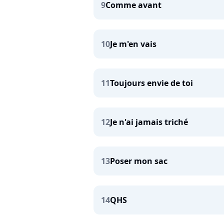
9
Comme avant
10
Je m'en vais
11
Toujours envie de toi
12
Je n'ai jamais triché
13
Poser mon sac
14
QHS