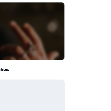
n
lités