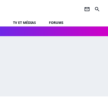
newsletter
search
TV ET MÉDIAS
FORUMS