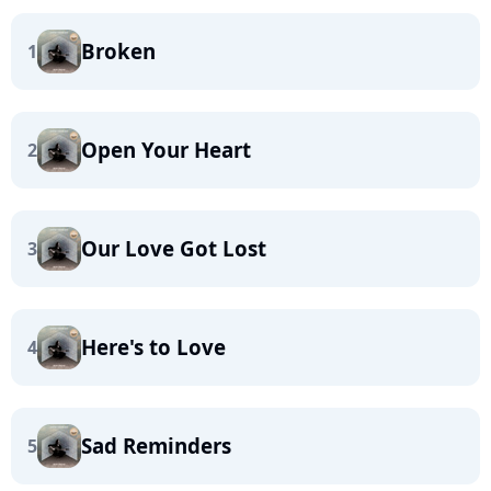
Broken
1
Open Your Heart
2
Our Love Got Lost
3
Here's to Love
4
Sad Reminders
5