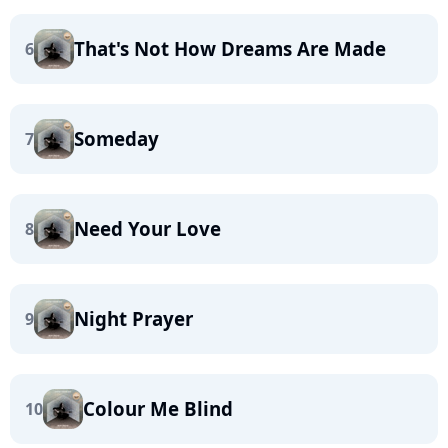
That's Not How Dreams Are Made
6
Someday
7
Need Your Love
8
Night Prayer
9
Colour Me Blind
10