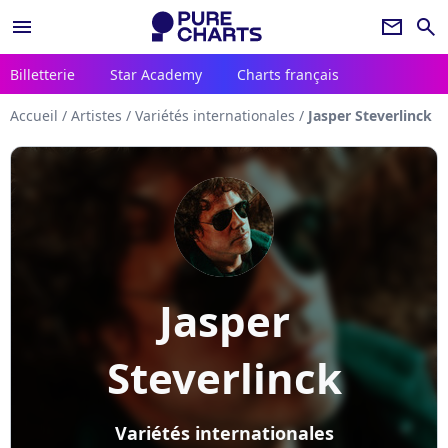
menu
newsletter
search
Billetterie
Star Academy
Charts français
Accueil
/
Artistes
/
Variétés internationales
/
Jasper Steverlinck
Jasper
Steverlinck
Variétés internationales