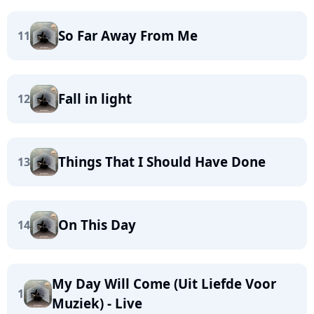
So Far Away From Me
11
Fall in light
12
Things That I Should Have Done
13
On This Day
14
My Day Will Come (Uit Liefde Voor
1
Muziek) - Live