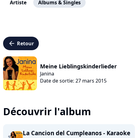
Artiste
Albums & Singles
arrow_left
Retour
Meine Lieblingskinderlieder
Janina
Date de sortie: 27 mars 2015
Découvrir l'album
La Cancion del Cumpleanos - Karaoke
1