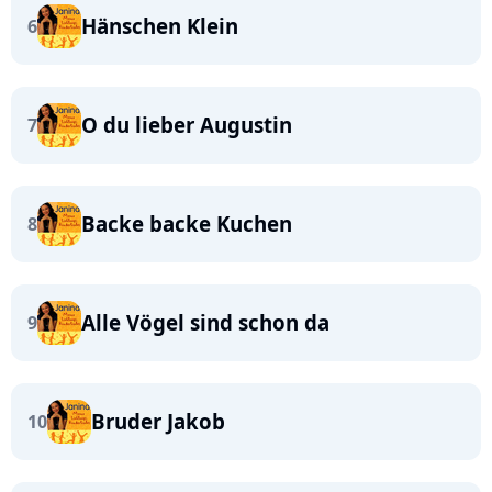
Hänschen Klein
6
O du lieber Augustin
7
Backe backe Kuchen
8
Alle Vögel sind schon da
9
Bruder Jakob
10