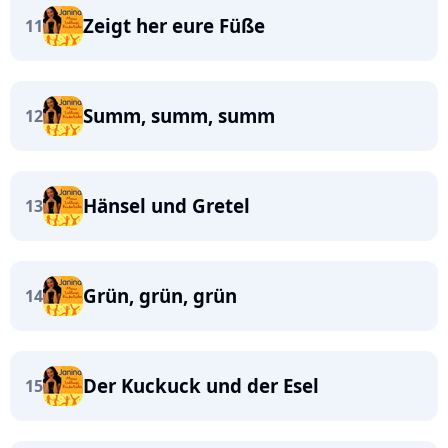
Zeigt her eure Füße
11
Summ, summ, summ
12
Hänsel und Gretel
13
Grün, grün, grün
14
Der Kuckuck und der Esel
15