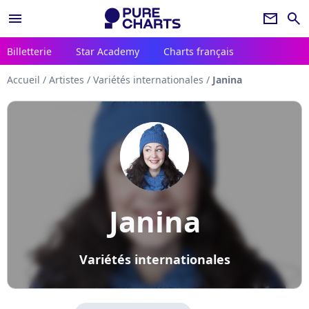
menu
newsletter
search
Billetterie
Star Academy
Charts français
Accueil
/
Artistes
/
Variétés internationales
/
Janina
Janina
Variétés internationales