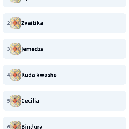
Zvaitika
2
Jemedza
3
Kuda kwashe
4
Cecilia
5
Bindura
6