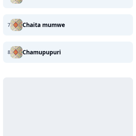
Chaita mumwe
7
Chamupupuri
8