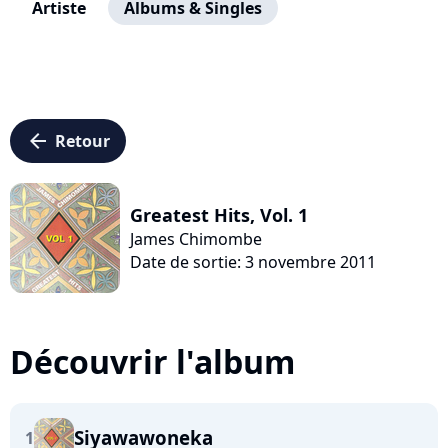
Artiste
Albums & Singles
arrow_left
Retour
Greatest Hits, Vol. 1
James Chimombe
Date de sortie: 3 novembre 2011
Découvrir l'album
Siyawawoneka
1