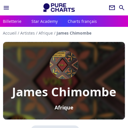
menu
newsletter
search
Billetterie
Star Academy
Charts français
Accueil
/
Artistes
/
Afrique
/
James Chimombe
James Chimombe
Afrique