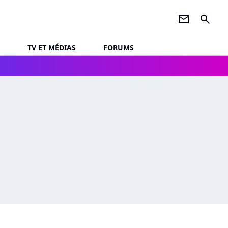
newsletter
search
TV ET MÉDIAS
FORUMS