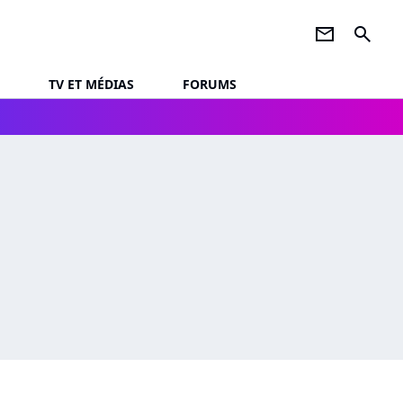
newsletter
search
TV ET MÉDIAS
FORUMS