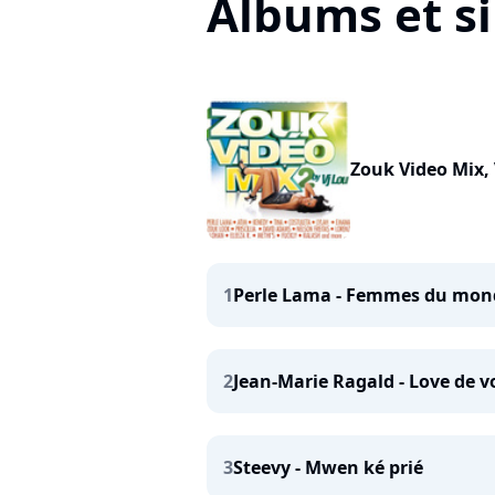
Albums et si
Zouk Video Mix, 
1
Perle Lama - Femmes du mon
2
Jean-Marie Ragald - Love de v
3
Steevy - Mwen ké prié