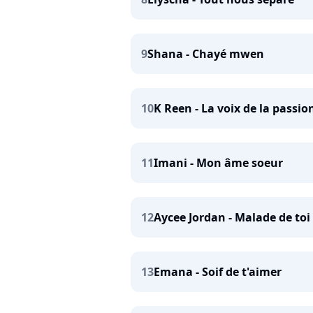
9
Shana - Chayé mwen
10
K Reen - La voix de la passio
11
Imani - Mon âme soeur
12
Aycee Jordan - Malade de toi
13
Emana - Soif de t'aimer