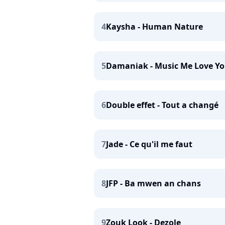
4
Kaysha - Human Nature
5
Damaniak - Music Me Love Y
6
Double effet - Tout a changé
7
Jade - Ce qu'il me faut
8
JFP - Ba mwen an chans
9
Zouk Look - Dezole