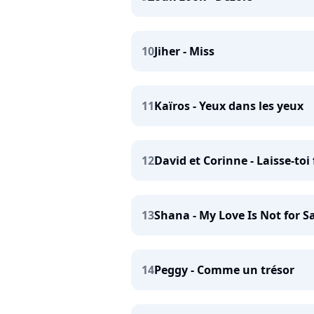
10
Jiher - Miss
11
Kaïros - Yeux dans les yeux
12
David et Corinne - Laisse-toi 
13
Shana - My Love Is Not for S
14
Peggy - Comme un trésor