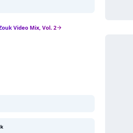
 Zouk Video Mix, Vol. 2
arrow_right
ck