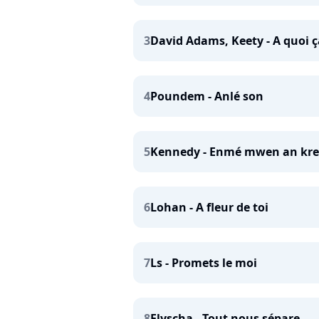
3
David Adams, Keety - A quoi ç
4
Poundem - Anlé son
5
Kennedy - Enmé mwen an kre
6
Lohan - A fleur de toi
7
Ls - Promets le moi
8
Elyscha - Tout nous sépare