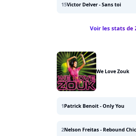
15
Victor Delver - Sans toi
Voir les stats de
We Love Zouk
1
Patrick Benoit - Only You
2
Nelson Freitas - Rebound Chi