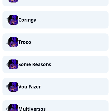
Coringa
2
Troco
3
Some Reasons
4
Vou Fazer
5
Multiversos
6