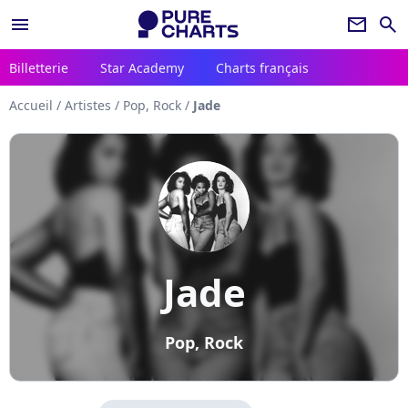
menu
newsletter
search
Billetterie
Star Academy
Charts français
Accueil
/
Artistes
/
Pop, Rock
/
Jade
Jade
Pop, Rock