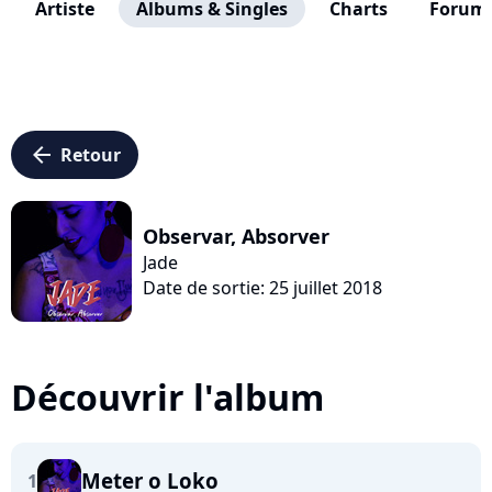
Artiste
Albums & Singles
Charts
Forum
arrow_left
Retour
Observar, Absorver
Jade
Date de sortie: 25 juillet 2018
Découvrir l'album
Meter o Loko
1