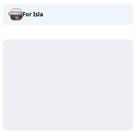
For Isla
1