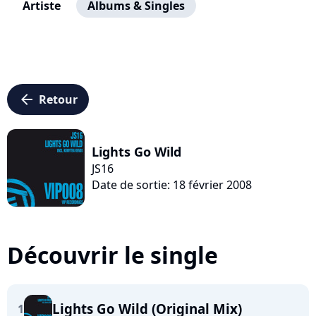
Artiste
Albums & Singles
arrow_left
Retour
Lights Go Wild
JS16
Date de sortie: 18 février 2008
Découvrir le single
Lights Go Wild (Original Mix)
1