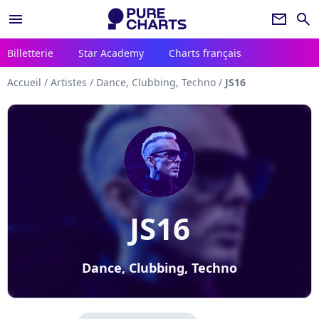
menu
newsletter
search
Billetterie
Star Academy
Charts français
Accueil
/
Artistes
/
Dance, Clubbing, Techno
/
JS16
JS16
Dance, Clubbing, Techno