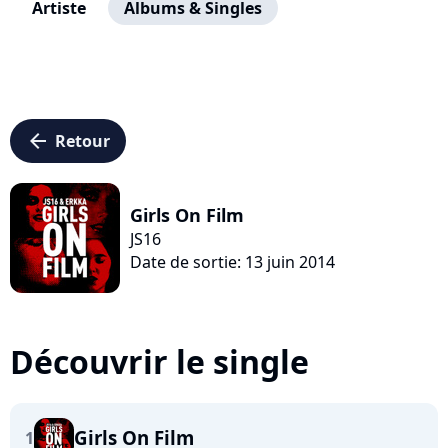
Artiste
Albums & Singles
arrow_left
Retour
Girls On Film
JS16
Date de sortie: 13 juin 2014
Découvrir le single
Girls On Film
1