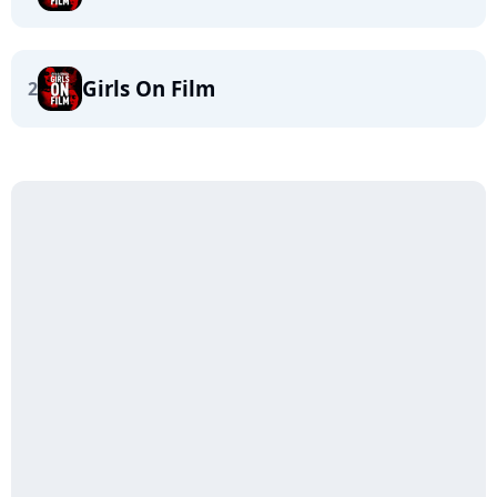
Girls On Film
2