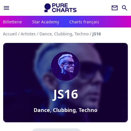
menu
newsletter
search
Billetterie
Star Academy
Charts français
Accueil
/
Artistes
/
Dance, Clubbing, Techno
/
JS16
JS16
Dance, Clubbing, Techno