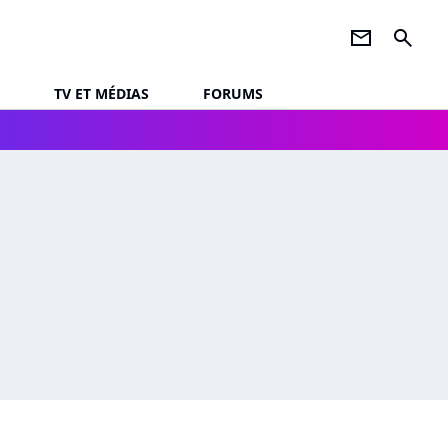
newsletter
search
TV ET MÉDIAS
FORUMS