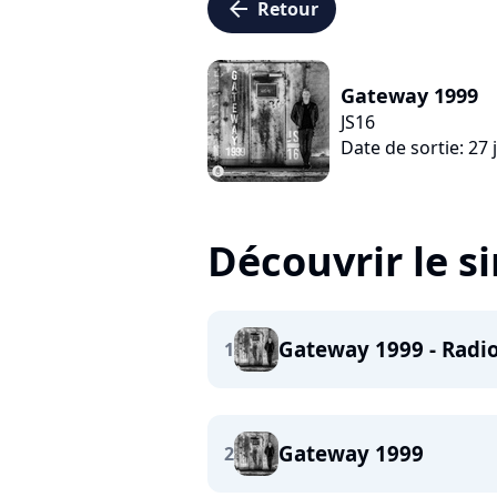
arrow_left
Retour
Gateway 1999
JS16
Date de sortie: 27 j
Découvrir le s
Gateway 1999 - Radio
1
Gateway 1999
2