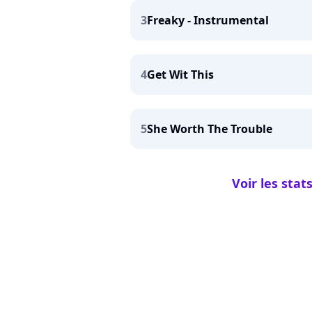
3
Freaky - Instrumental
4
Get Wit This
5
She Worth The Trouble
Voir les stat