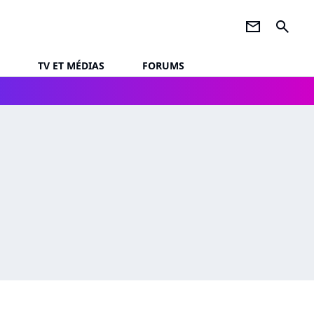
newsletter
search
TV ET MÉDIAS
FORUMS