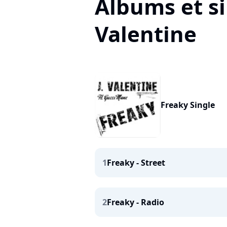
Albums et si
Valentine
Freaky Single
1
Freaky - Street
2
Freaky - Radio