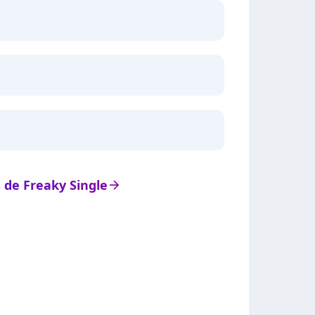
s de Freaky Single
arrow_right