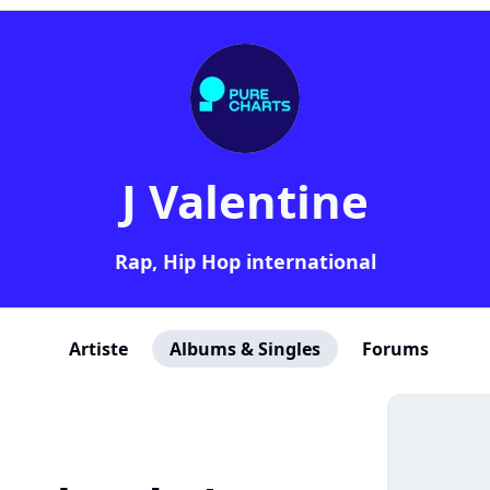
J Valentine
Rap, Hip Hop international
Artiste
Albums & Singles
Forums