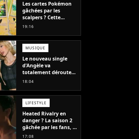
Les cartes Pokémon
gâchées par les
scalpers ? Cette
technique géniale
19:16
d'un magasin pour
ruiner les revendeurs
MUSIQUE
Le nouveau single
d'Angèle va
totalement dérouter
le public, et c'est une
18:04
bonne chose
LIFESTYLE
Heated Rivalry en
danger ? La saison 2
gâchée par les fans, le
créateur pousse un
17:08