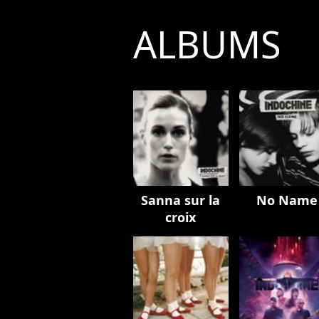
ALBUMS
Sanna sur la
No Name
croix