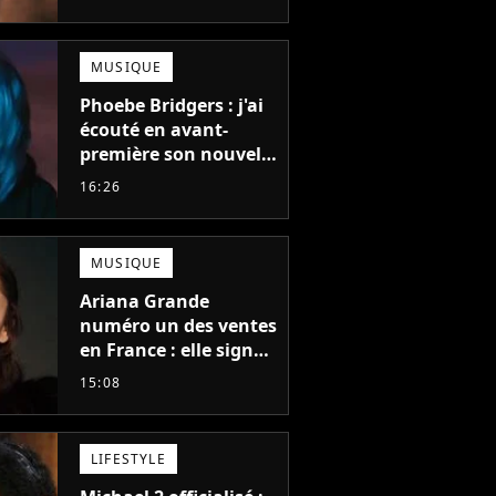
coup de gueule
MUSIQUE
Phoebe Bridgers : j'ai
écouté en avant-
première son nouvel
album, c'est le bijou
16:26
de la fin d'été
MUSIQUE
Ariana Grande
numéro un des ventes
en France : elle signe
le meilleur démarrage
15:08
de sa carrière avec
son album Petal
LIFESTYLE