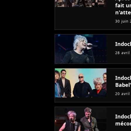
fait 
n'att
30 juin
Indoc
28 avril
Indoc
Babel
20 avril
Indoch
mécon