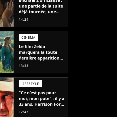
Michael 2 officialisé :
une partie de la suite
déjà tournée, une
sortie possible en
14:29
2027 ?
CINÉMA
Le film Zelda
marquera la toute
dernière apparition
de cet acteur
13:35
emblématique
disparu trop tôt
LIFESTYLE
"Ce n'est pas pour
moi, mon pote" : il y a
33 ans, Harrison Ford
refusait l'un des plus
12:47
grands succès de tous