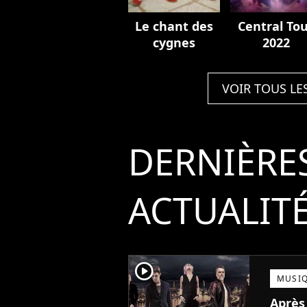
Le chant des
Central To
cygnes
2022
VOIR TOUS LE
DERNIÈRE
ACTUALIT
player2
MUSI
Après