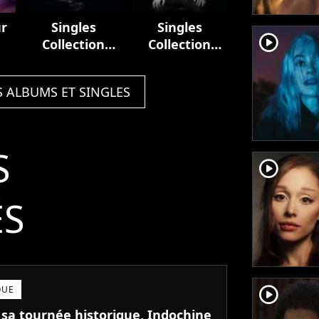
ur
Singles
Singles
player2
Collection
Collection
(1981-2001)
(2001 - 2021)
S ALBUMS ET SINGLES
S
player2
ÉS
player2
QUE
 sa tournée historique, Indochine