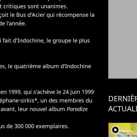
t critiques sont unanimes.
çoit le Bus d'Acier qui récompense la
e l'année.
i fait d'Indochine, le groupe le plus
es, le quatrième album d'Indochine
n 1999, qui s'achève le 24 juin 1999
DERNIÈ
éphane-sirkis*, un des membres du
ACTUAL
avant, leur nouvel album
Paradize
us de 300 000 exemplaires.
player2