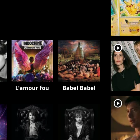
player2
L'amour fou
Babel Babel
player2