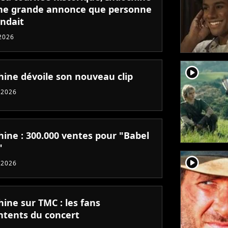
une grande annonce que personne
endait
 2026
player2
hine dévoile son nouveau clip
 2026
hine : 300.000 ventes pour "Babel
"
player2
 2026
ine sur TMC : les fans
tents du concert