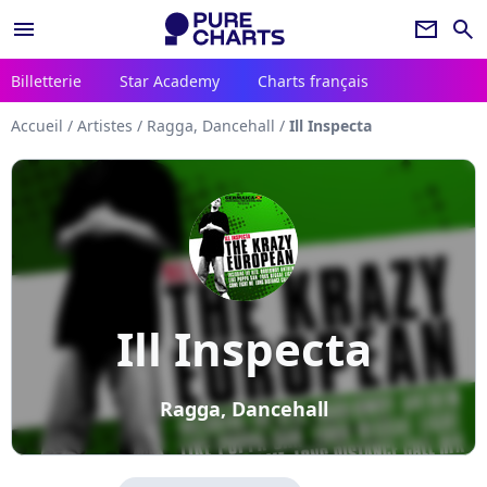
menu
newsletter
search
Billetterie
Star Academy
Charts français
Accueil
/
Artistes
/
Ragga, Dancehall
/
Ill Inspecta
Ill Inspecta
Ragga, Dancehall