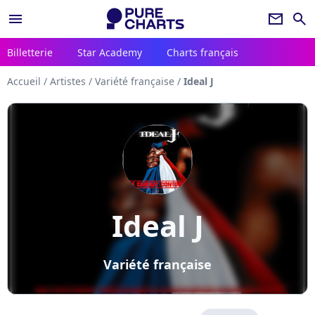
menu
newsletter
search
Billetterie
Star Academy
Charts français
Accueil
/
Artistes
/
Variété française
/
Ideal J
Ideal J
Variété française