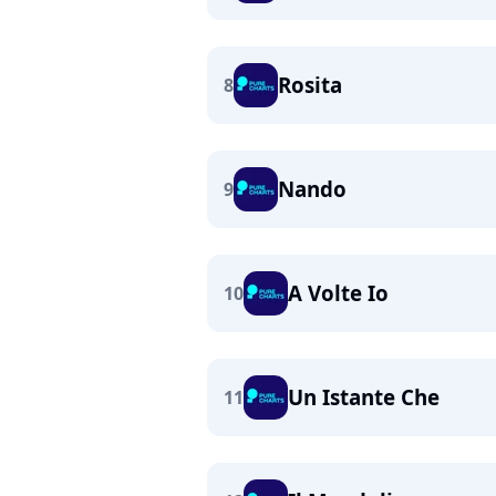
Rosita
8
Nando
9
A Volte Io
10
Un Istante Che
11