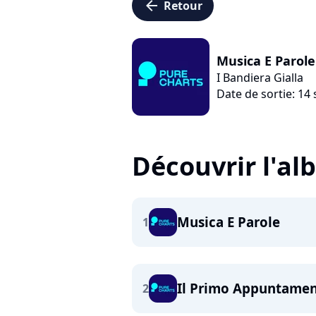
arrow_left
Retour
Musica E Parole
I Bandiera Gialla
Date de sortie: 1
Découvrir l'a
Musica E Parole
1
Il Primo Appuntame
2