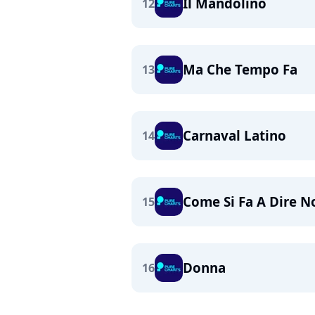
Il Mandolino
12
Ma Che Tempo Fa
13
Carnaval Latino
14
Come Si Fa A Dire N
15
Donna
16