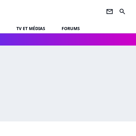
newsletter
search
TV ET MÉDIAS
FORUMS