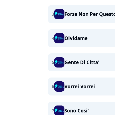
Forse Non Per Quest
3
Olvidame
4
Gente Di Citta'
5
Vorrei Vorrei
6
Sono Cosi'
7