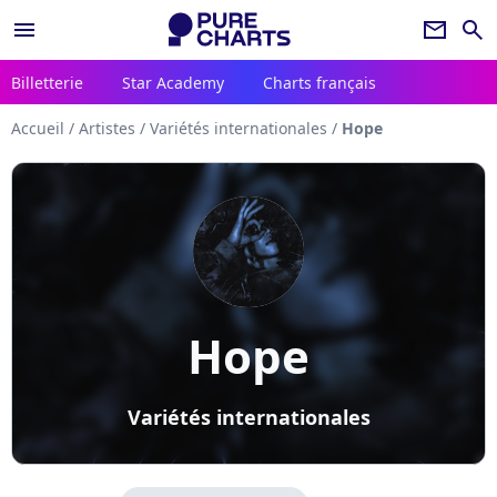
menu
newsletter
search
Billetterie
Star Academy
Charts français
Accueil
/
Artistes
/
Variétés internationales
/
Hope
Hope
Variétés internationales