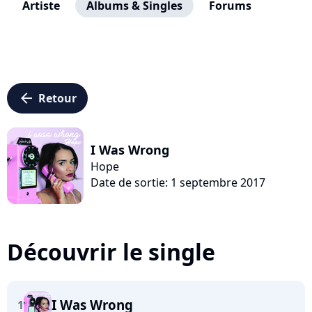
Artiste
Albums & Singles
Forums
arrow_left
Retour
I Was Wrong
Hope
Date de sortie: 1 septembre 2017
Découvrir le single
I Was Wrong
1