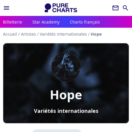
menu
newsletter
search
Billetterie
Star Academy
Charts français
Accueil
/
Artistes
/
Variétés internationales
/
Hope
Hope
Variétés internationales