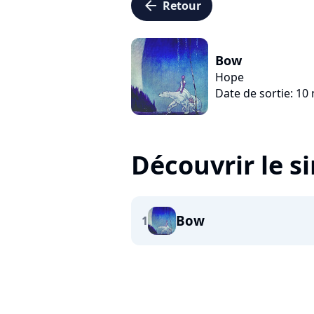
arrow_left
Retour
Bow
Hope
Date de sortie: 1
Découvrir le s
Bow
1