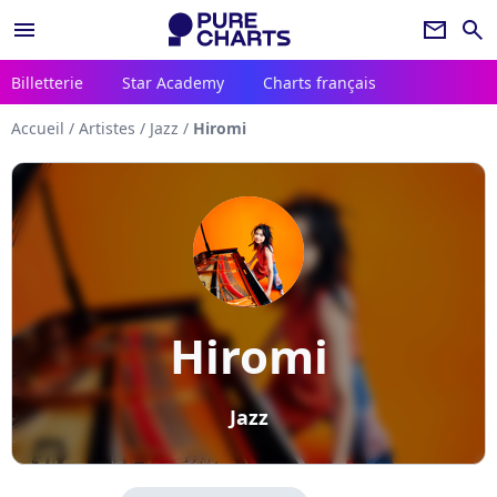
menu
newsletter
search
Billetterie
Star Academy
Charts français
Accueil
/
Artistes
/
Jazz
/
Hiromi
Hiromi
Jazz