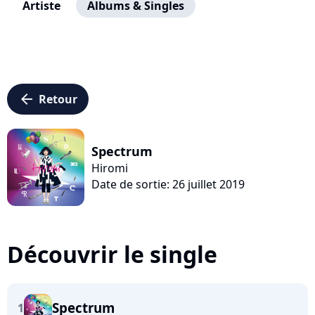
Artiste
Albums & Singles
arrow_left
Retour
Spectrum
Hiromi
Date de sortie: 26 juillet 2019
Découvrir le single
Spectrum
1