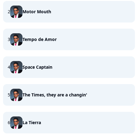
2
Motor Mouth
3
Tempo de Amor
4
Space Captain
5
The Times, they are a changin'
6
La Tierra