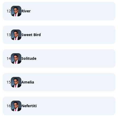
12
River
13
Sweet Bird
14
Solitude
15
Amelia
16
Nefertiti