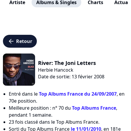
Artiste
Albums & Singles
Charts
Actuali
arrow_left
Retour
River: The Joni Letters
Herbie Hancock
Date de sortie: 13 février 2008
Entré dans le
Top Albums France du 24/09/2007
, en
70e position.
Meilleure position : n° 70 du
Top Albums France
,
pendant 1 semaine.
23 fois classé dans le Top Albums France.
Sorti du Top Albums France
le 11/01/2010
, en 181e