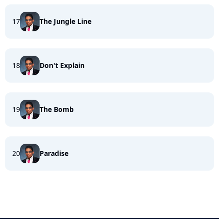
17
The Jungle Line
18
Don't Explain
19
The Bomb
20
Paradise