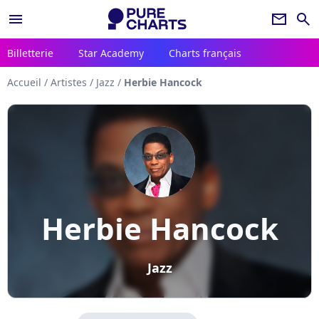
menu
newsletter
search
Billetterie
Star Academy
Charts français
Accueil
/
Artistes
/
Jazz
/
Herbie Hancock
Herbie Hancock
Jazz