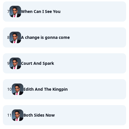
7
When Can I See You
8
A change is gonna come
9
Court And Spark
10
Edith And The Kingpin
11
Both Sides Now