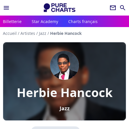
menu
newsletter
search
Billetterie
Star Academy
Charts français
Accueil
/
Artistes
/
Jazz
/
Herbie Hancock
Herbie Hancock
Jazz