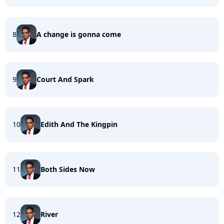
8
A change is gonna come
9
Court And Spark
10
Edith And The Kingpin
11
Both Sides Now
12
River