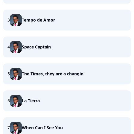
3
Tempo de Amor
4
Space Captain
5
The Times, they are a changin'
6
La Tierra
7
When Can I See You