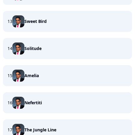
13
Sweet Bird
14
Solitude
15
Amelia
16
Nefertiti
17
The Jungle Line