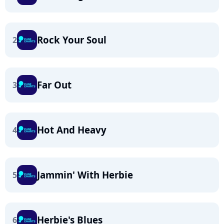
Rock Your Soul
2
Far Out
3
Hot And Heavy
4
Jammin' With Herbie
5
Herbie's Blues
6