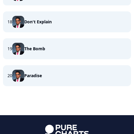
18
Don't Explain
19
The Bomb
20
Paradise