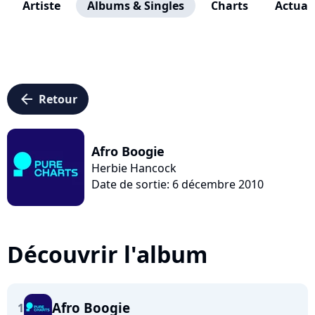
Artiste
Albums & Singles
Charts
Actuali
arrow_left
Retour
Afro Boogie
Herbie Hancock
Date de sortie: 6 décembre 2010
Découvrir l'album
Afro Boogie
1