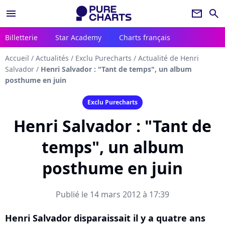
menu
newsletter
search
Billetterie
Star Academy
Charts français
Accueil
/
Actualités
/
Exclu Purecharts
/
Actualité de Henri
Salvador
/
Henri Salvador : "Tant de temps", un album
posthume en juin
Exclu Purecharts
Henri Salvador : "Tant de
temps", un album
posthume en juin
Publié le 14 mars 2012 à 17:39
Henri Salvador disparaissait il y a quatre ans