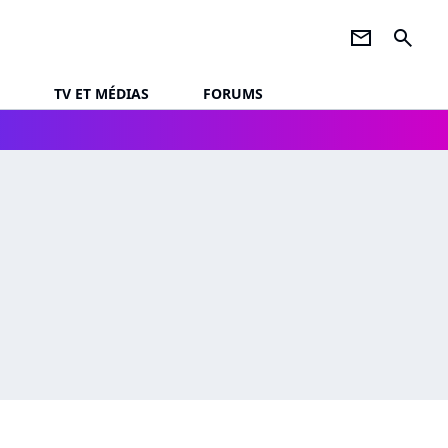
newsletter
search
TV ET MÉDIAS
FORUMS