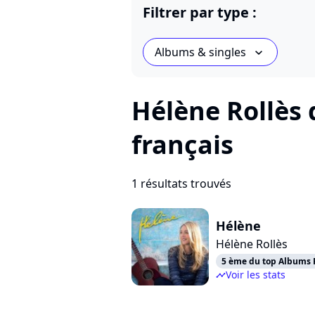
Filtrer par type :
Albums & singles
chevron_bot
Hélène Rollès 
français
1 résultats trouvés
Hélène
Hélène Rollès
5 ème du top Albums F
Voir les stats
timeline