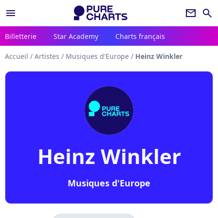
menu
newsletter
search
Billetterie
Star Academy
Charts français
Accueil
/
Artistes
/
Musiques d'Europe
/
Heinz Winkler
Heinz Winkler
Musiques d'Europe