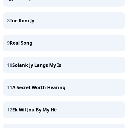
8
Toe Kom Jy
9
Real Song
10
Solank Jy Langs My Is
11
A Secret Worth Hearing
12
Ek Wil Jou By My Hê