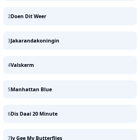
2
Doen Dit Weer
3
Jakarandakoningin
4
Valskerm
5
Manhattan Blue
6
Dis Daai 20 Minute
7
Jy Gee My Butterflies