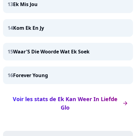
13
Ek Mis Jou
14
Kom Ek En Jy
15
Waar'S Die Woorde Wat Ek Soek
16
Forever Young
Voir les stats de Ek Kan Weer In Liefde
arrow_right
Glo