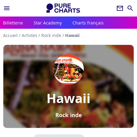
menu
newsletter
search
Billetterie
Star Academy
Charts français
Accueil
/
Artistes
/
Rock inde
/
Hawaii
Hawaii
Rock inde