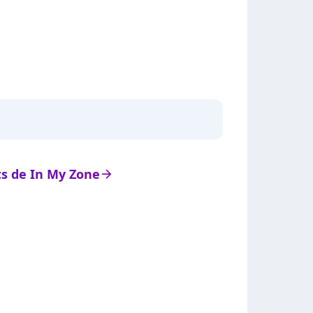
ats de In My Zone
arrow_right