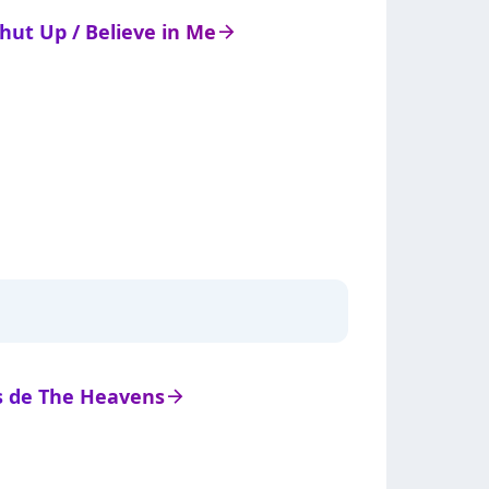
Shut Up / Believe in Me
arrow_right
ts de The Heavens
arrow_right