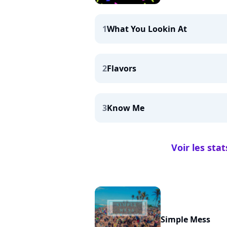
1
What You Lookin At
2
Flavors
3
Know Me
Voir les sta
Simple Mess