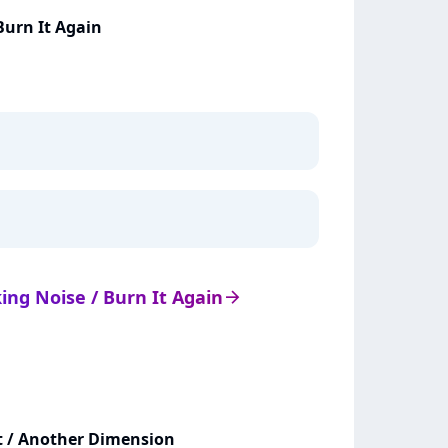
Burn It Again
king Noise / Burn It Again
arrow_right
t / Another Dimension