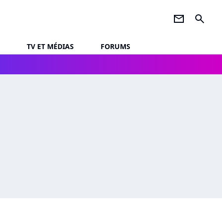
newsletter
search
TV ET MÉDIAS
FORUMS