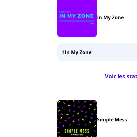
In My Zone
1
In My Zone
Voir les st
Simple Mess