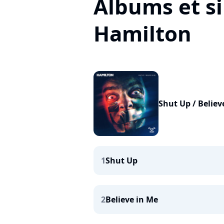
Albums et si
Hamilton
Shut Up / Believ
1
Shut Up
2
Believe in Me