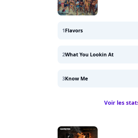
1
Flavors
2
What You Lookin At
3
Know Me
Voir les sta