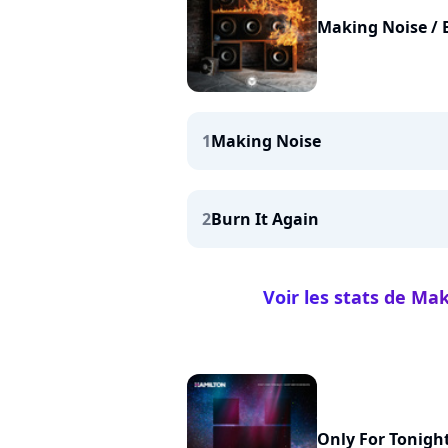
Making Noise / 
1
Making Noise
2
Burn It Again
Voir les stats de Ma
Only For Tonigh