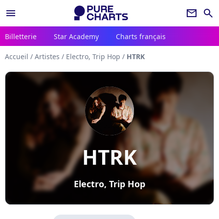
menu
newsletter
search
Billetterie
Star Academy
Charts français
Accueil
/
Artistes
/
Electro, Trip Hop
/
HTRK
HTRK
Electro, Trip Hop