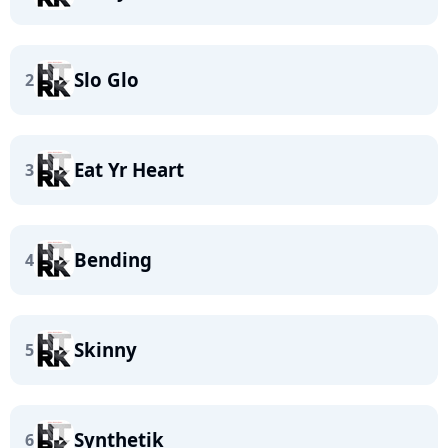
Slo Glo
2
Eat Yr Heart
3
Bending
4
Skinny
5
Synthetik
6