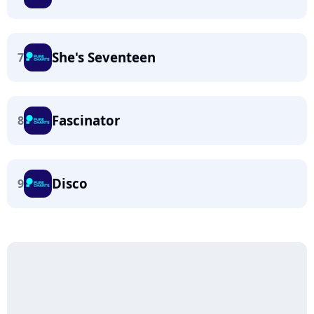
She's Seventeen
7
Fascinator
8
Disco
9