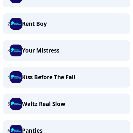
Rent Boy
2
Your Mistress
3
Kiss Before The Fall
4
Waltz Real Slow
5
Panties
6