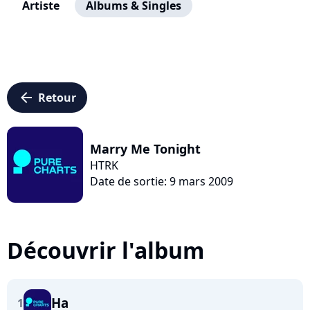
Artiste
Albums & Singles
arrow_left
Retour
Marry Me Tonight
HTRK
Date de sortie: 9 mars 2009
Découvrir l'album
Ha
1