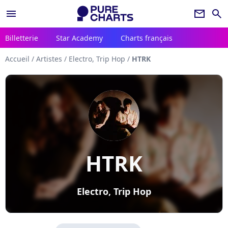
menu
newsletter
search
Billetterie
Star Academy
Charts français
Accueil
/
Artistes
/
Electro, Trip Hop
/
HTRK
HTRK
Electro, Trip Hop