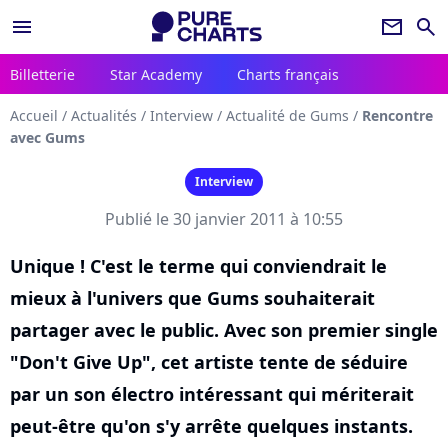
menu
newsletter
search
Billetterie
Star Academy
Charts français
Accueil
/
Actualités
/
Interview
/
Actualité de Gums
/
Rencontre
avec Gums
Interview
Publié le 30 janvier 2011 à 10:55
Unique ! C'est le terme qui conviendrait le
mieux à l'univers que Gums souhaiterait
partager avec le public. Avec son premier single
"Don't Give Up", cet artiste tente de séduire
par un son électro intéressant qui mériterait
peut-être qu'on s'y arrête quelques instants.