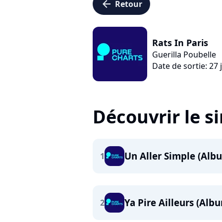
arrow_left
Retour
Rats In Paris
Guerilla Poubelle
Date de sortie: 27 
Découvrir le s
Un Aller Simple (Alb
1
Ya Pire Ailleurs (Alb
2