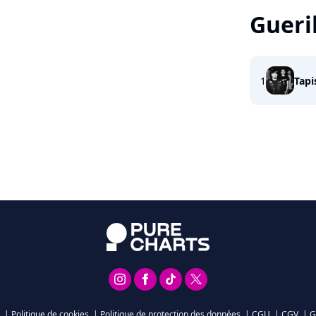
Gueri
1
Tapi
|
Politique de cookies
|
Politique de protection des données
|
CGU
|
CGV
|
G