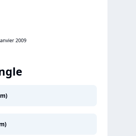
janvier 2009
ingle
um)
um)