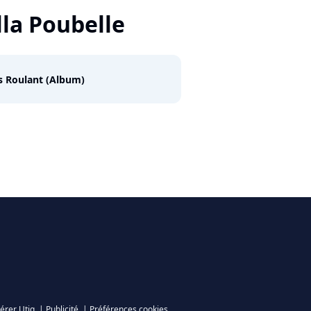
lla Poubelle
s Roulant (Album)
érer Utiq
|
Publicité
|
Préférences cookies