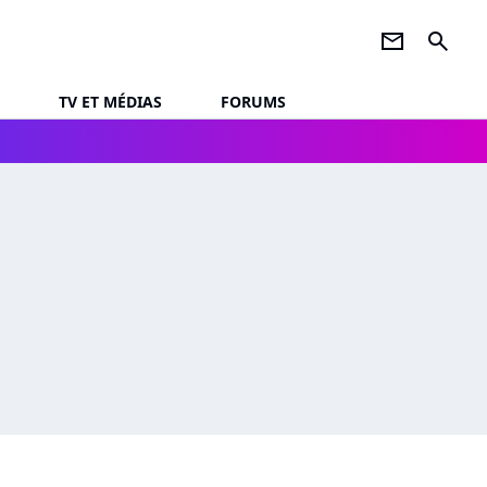
newsletter
search
TV ET MÉDIAS
FORUMS