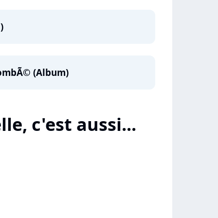
)
TombÃ© (Album)
le, c'est aussi...