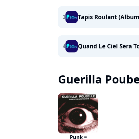
Tapis Roulant (Album
3
Quand Le Ciel Sera 
4
Guerilla Poubel
Punk =