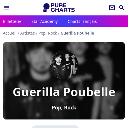
menu
newsletter
search
Billetterie
Star Academy
Charts français
Accueil
/
Artistes
/
Pop, Rock
/
Guerilla Poubelle
Guerilla Poubelle
Pop, Rock