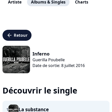
Artiste
Albums & Singles
Charts
arrow_left
Retour
Inferno
Guerilla Poubelle
Date de sortie: 8 juillet 2016
Découvrir le single
La substance
1