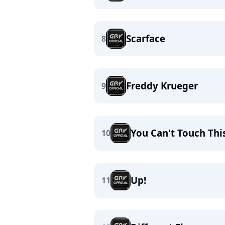
Scarface
8
Freddy Krueger
9
You Can't Touch Thi
10
Up!
11