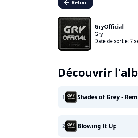
arrow_left
Retour
GryOfficial
Gry
Date de sortie: 7
Découvrir l'a
Shades of Grey - Rem
1
Blowing It Up
2