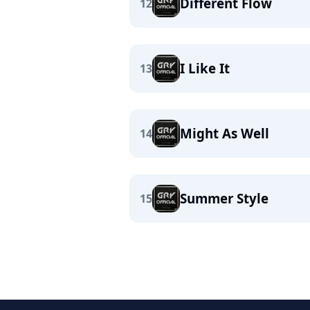
Different Flow
12
I Like It
13
Might As Well
14
Summer Style
15