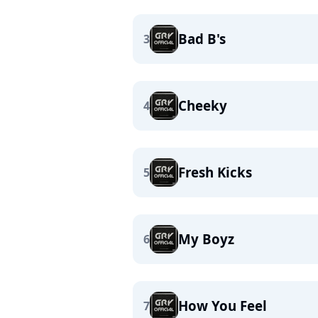
Bad B's
3
Cheeky
4
Fresh Kicks
5
My Boyz
6
How You Feel
7