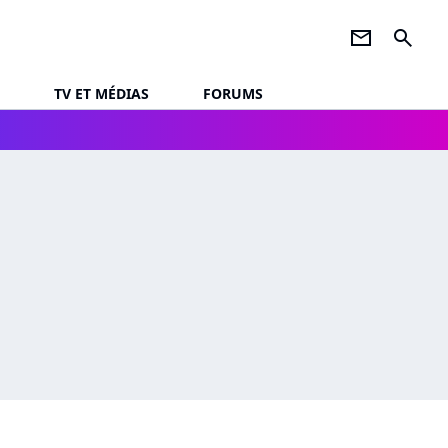
newsletter
search
TV ET MÉDIAS
FORUMS