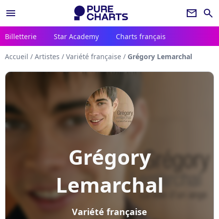
menu
newsletter
search
Billetterie
Star Academy
Charts français
Accueil
/
Artistes
/
Variété française
/
Grégory Lemarchal
Grégory
Lemarchal
Variété française