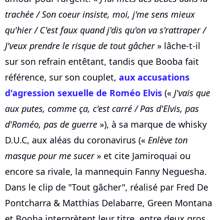
trachée / Son coeur insiste, moi, j'me sens mieux
qu'hier / C'est faux quand j'dis qu'on va s'rattraper /
J'veux prendre le risque de tout gâcher
» lâche-t-il
sur son refrain entêtant, tandis que Booba fait
référence, sur son couplet,
aux accusations
d'agression sexuelle de Roméo Elvis
(«
J'vais que
aux putes, comme ça, c'est carré / Pas d'Elvis, pas
d'Roméo, pas de guerre
»), à sa marque de whisky
D.U.C, aux aléas du coronavirus («
Enlève ton
masque pour me sucer
» et cite Jamiroquai ou
encore sa rivale, la mannequin Fanny Neguesha.
Dans le clip de "Tout gâcher", réalisé par Fred De
Pontcharra & Matthias Delabarre, Green Montana
et Booba interprètent leur titre, entre deux gros