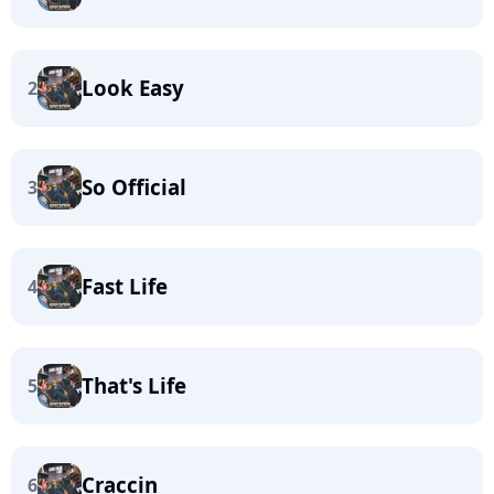
Look Easy
2
So Official
3
Fast Life
4
That's Life
5
Craccin
6