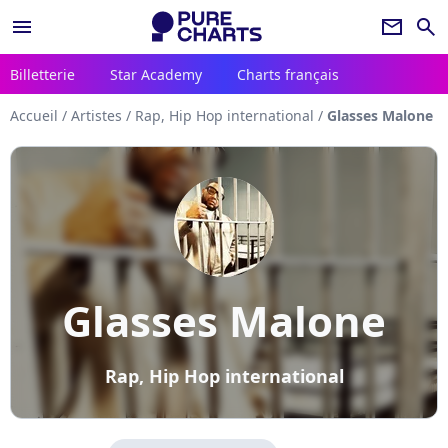
menu
newsletter
search
Billetterie
Star Academy
Charts français
Accueil
/
Artistes
/
Rap, Hip Hop international
/
Glasses Malone
Glasses Malone
Rap, Hip Hop international