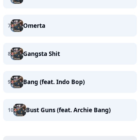
Omerta
7
Gangsta Shit
8
Bang (feat. Indo Bop)
9
Bust Guns (feat. Archie Bang)
10